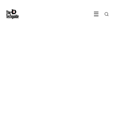
☰
Deze AI-gadgets en tools
maken je in 2026 echt
productiever
12 May 2026
·
5 min leestijd