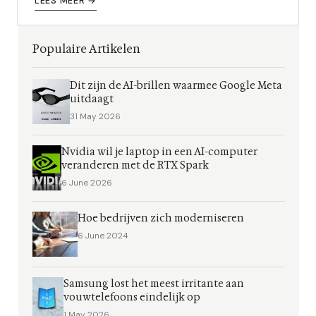
Tegenwoordig is read teaming echt...
LEES MEER →
Populaire Artikelen
Dit zijn de AI-brillen waarmee Google Meta
uitdaagt
31 May 2026
Nvidia wil je laptop in een AI-computer
veranderen met de RTX Spark
6 June 2026
Hoe bedrijven zich moderniseren
6 June 2024
Samsung lost het meest irritante aan
vouwtelefoons eindelijk op
1 May 2026