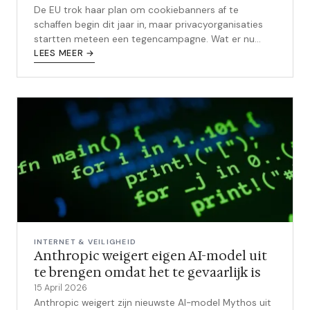
De EU trok haar plan om cookiebanners af te
schaffen begin dit jaar in, maar privacyorganisaties
startten meteen een tegencampagne. Wat er nu
speelt, en wat je zelf kunt doen.
LEES MEER →
INTERNET & VEILIGHEID
Anthropic weigert eigen AI-model uit
te brengen omdat het te gevaarlijk is
15 April 2026
Anthropic weigert zijn nieuwste AI-model Mythos uit