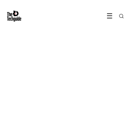
☰
INTERNET & VEILIGHEID
Cookiebanners verdwijnen
toch niet, dit kun je zelf doen
LEES ARTIKEL →